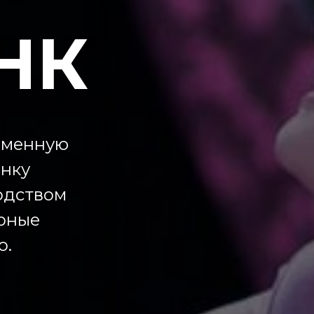
НК
еменную
анку
водством
ярные
о.