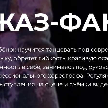
ЖАЗ-ФА
бёнок научится танцевать под совр
ыку, обретёт гибкость, красивую ос
нность в себе, занимаясь под руко
ессионального хореографа. Регул
ыступления на сцене и съёмки виде