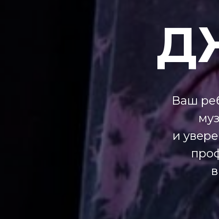
Д
Ваш ре
муз
и увере
проф
в