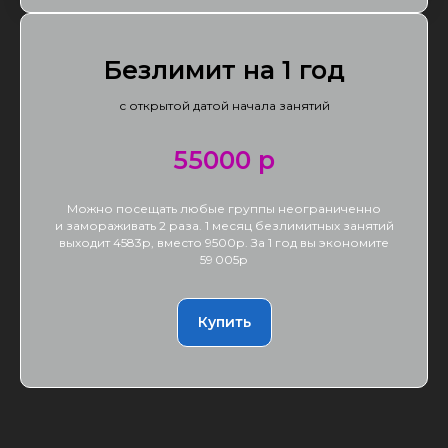
Безлимит на 1 год
с открытой датой начала занятий
55000 р
Можно посещать любые группы неограниченно
и замораживать 2 раза. 1 месяц безлимитных занятий
выходит 4583р, вместо 9500р. За 1 год вы экономите
59 005р
Купить