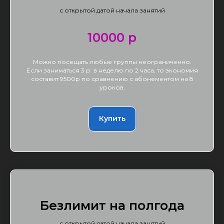
с открытой датой начала занятий
10000 р
Можно посещать любые группы неограниченно.
Если заниматься 3 р. в неделю по 2 часа, то экономия
составит 9500р по сравнению с абонементом на 8
уроков.
Купить
Безлимит на полгода
с открытой датой начала занятий