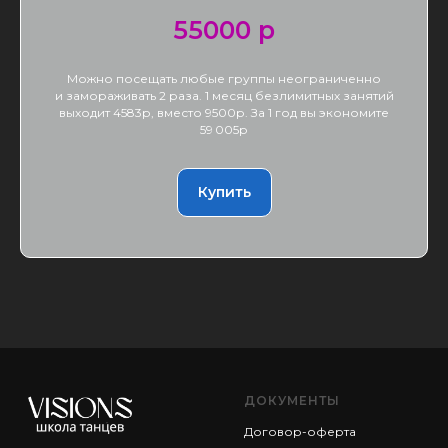
55000 р
Можно посещать любые группы неограниченно
и замораживать 2 раза. 1 месяц безлимитных занятий
выходит 4583р, вместо 9500р. За 1 год вы экономите
59 005р
Купить
ДОКУМЕНТЫ
Договор-оферта